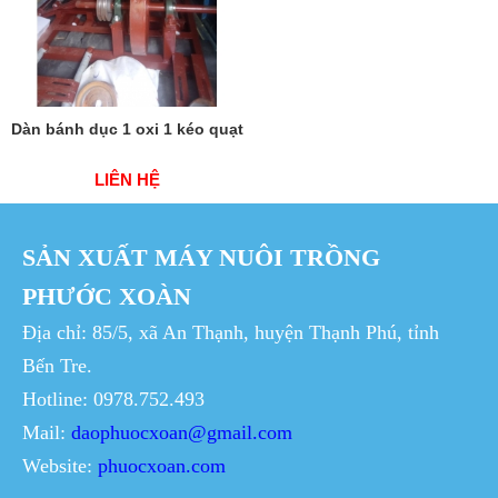
Dàn bánh dục 1 oxi 1 kéo quạt
LIÊN HỆ
SẢN XUẤT MÁY NUÔI TRỒNG
PHƯỚC XOÀN
Địa chỉ: 85/5, xã An Thạnh, huyện Thạnh Phú, tỉnh
Bến Tre.
Hotline: 0978.752.493
Mail:
daophuocxoan@gmail.com
Website:
phuocxoan.com